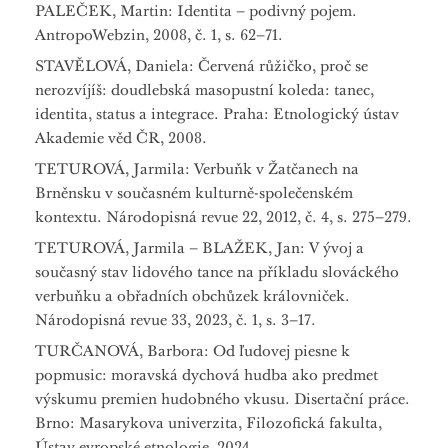
PALEČEK, Martin: Identita – podivný pojem.
AntropoWebzin, 2008, č. 1, s. 62–71.
STAVĚLOVÁ, Daniela: Červená růžičko, proč se
nerozvíjíš: doudlebská masopustní koleda: tanec,
identita, status a integrace. Praha: Etnologický ústav
Akademie věd ČR, 2008.
TETUROVÁ, Jarmila: Verbuňk v Žatčanech na
Brněnsku v současném kulturně-společenském
kontextu. Národopisná revue 22, 2012, č. 4, s. 275–279.
TETUROVÁ, Jarmila – BLAŽEK, Jan: V ývoj a
současný stav lidového tance na příkladu slováckého
verbuňku a obřadních obchůzek královniček.
Národopisná revue 33, 2023, č. 1, s. 3–17.
TURČANOVÁ, Barbora: Od ľudovej piesne k
popmusic: moravská dychová hudba ako predmet
výskumu premien hudobného vkusu. Disertační práce.
Brno: Masarykova univerzita, Filozofická fakulta,
Ústav evropské etnologie, 2024.