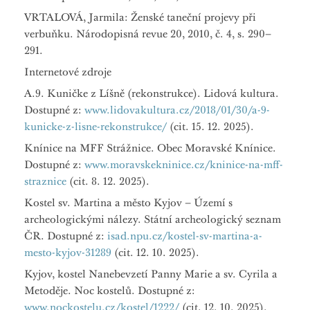
VRTALOVÁ, Jarmila: Ženské taneční projevy při
verbuňku. Národopisná revue 20, 2010, č. 4, s. 290–
291.
Internetové zdroje
A.9. Kuničke z Líšně (rekonstrukce). Lidová kultura.
Dostupné z:
www.lidovakultura.cz/2018/01/30/a-9-
kunicke-z-lisne-rekonstrukce/
(cit. 15. 12. 2025).
Knínice na MFF Strážnice. Obec Moravské Knínice.
Dostupné z:
www.moravskekninice.cz/kninice-na-mff-
straznice
(cit. 8. 12. 2025).
Kostel sv. Martina a město Kyjov – Území s
archeologickými nálezy. Státní archeologický seznam
ČR. Dostupné z:
isad.npu.cz/kostel-sv-martina-a-
mesto-kyjov-31289
(cit. 12. 10. 2025).
Kyjov, kostel Nanebevzetí Panny Marie a sv. Cyrila a
Metoděje. Noc kostelů. Dostupné z:
www.nockostelu.cz/kostel/1222/
(cit. 12. 10. 2025).