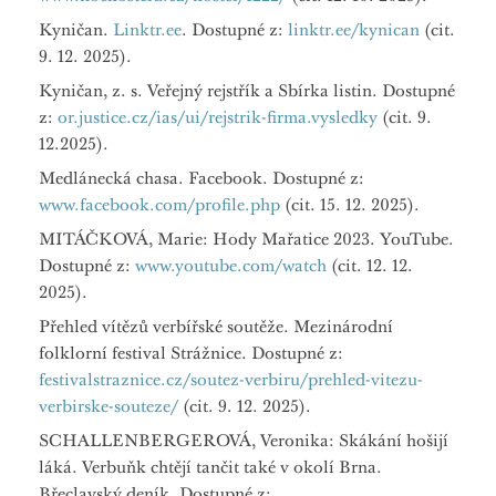
Kyničan.
Linktr.ee
. Dostupné z:
linktr.ee/kynican
(cit.
9. 12. 2025).
Kyničan, z. s. Veřejný rejstřík a Sbírka listin. Dostupné
z:
or.justice.cz/ias/ui/rejstrik-firma.vysledky
(cit. 9.
12.2025).
Medlánecká chasa. Facebook. Dostupné z:
www.facebook.com/profile.php
(cit. 15. 12. 2025).
MITÁČKOVÁ, Marie: Hody Mařatice 2023. YouTube.
Dostupné z:
www.youtube.com/watch
(cit. 12. 12.
2025).
Přehled vítězů verbířské soutěže. Mezinárodní
folklorní festival Strážnice. Dostupné z:
festivalstraznice.cz/soutez-verbiru/prehled-vitezu-
verbirske-souteze/
(cit. 9. 12. 2025).
SCHALLENBERGEROVÁ, Veronika: Skákání hošijí
láká. Verbuňk chtějí tančit také v okolí Brna.
Břeclavský deník. Dostupné z: