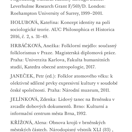
Leverhulme Research Grant F/569/D. London:
Roehampton University of Surrey, 1999–2001.
HOLUBOVÁ, Kateřina: Koncept identity na poli
sociologické teorie. AUC Philosophica et Historica
2016, č. 2, s. 31–49.
HRBÁČKOVÁ, Anežka: Folklorní mejdlo: současný
folklorismus v Praze. Magisterská diplomová práce.
Praha: Univerzita Karlova, Fakulta humanitních
studií, Katedra obecné antropologie, 2017.
JANEČEK, Petr (ed.): Folklor atomového věku: k
olektivně sdílené prvky expresivní kultury v soudobé
české společnosti. Praha: Národní muzeum, 2011.
JELÍNKOVÁ, Zdenka: Lidový tanec na Brněnsku v
zrcadle dobových dokumentů. Brno: Kulturní a
informační centrum města Brna, 1992.
KŘÍŽOVÁ, Alena: Obnova krojů v brněnských
městských částech. Národopisný věstník XLI (83) ,