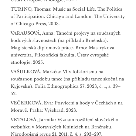
TURINO, Thomas: Music as Social Life. The Politics
of Participation. Chicago and London: The University
of Chicago Press, 2008.
VARAUSOVÁ, Anna: Taneční projevy na současných
hodových slavnostech (na příkladu Brněnska).
Magisterská diplomová práce. Brno: Masarykova
univerzita, Filozofická fakulta, Ústav evropské
etnologie, 2025.
VAŠULKOVÁ, Markéta: Vliv folklorismu na
současnou podobu tance (na příkladu tance skočná na
Kyjovsku). Folia Ethnographica 57, 2023, č. 1, s. 39–
52.
VEČERKOVÁ, Eva: Posvícení a hody v Čechách a na
Moravě. Praha: Vyšehrad, 2023.
VRTALOVÁ, Jarmila: Význam rozšíření slováckého
verbuňku v Moravských Knínicích na Brněnsku.
Národopisná revue 21, 2011, č. 4, s. 293–297.