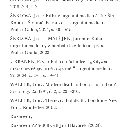
2018, č. 4, s. 3.
ŠEBLOVÁ, Jana: Etika v urgentní medicíně. In: Šín,
Robin – Šťourač, Petr a kol.: Urgentní medicína.
Praha: Galén, 2024, s. 605−615.
ŠEBLOVÁ, Jana – MATĚJEK, Jaromír: Etika
urgentní medicíny z pohledu každodenní praxe.
Praha: Grada, 2023.
URBÁNEK, Pavel: Pohled důchodce – „Když si
nikdo nestěžuje, je něco špatně!“ Urgentní medicína
27, 2024, č. 2–3, s. 39–41.
WALTER, Tony: Modern death: taboo or not taboo?
Sociology 25, 1991, č. 2, s. 293−310.
WALTER, Tony: The revival of death. London – New
York: Routledge, 2002.
Rozhovory
Rozhovor ZZS-008 vedl Jiří Hlaváček (2023).