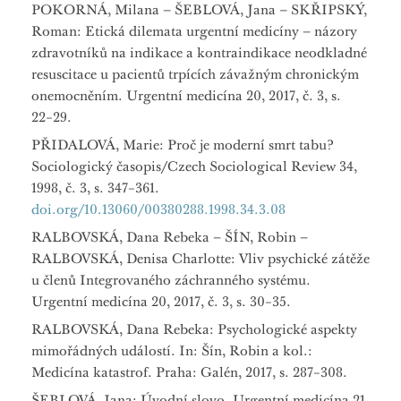
POKORNÁ, Milana – ŠEBLOVÁ, Jana – SKŘIPSKÝ,
Roman: Etická dilemata urgentní medicíny – názory
zdravotníků na indikace a kontraindikace neodkladné
resuscitace u pacientů trpících závažným chronickým
onemocněním. Urgentní medicína 20, 2017, č. 3, s.
22−29.
PŘIDALOVÁ, Marie: Proč je moderní smrt tabu?
Sociologický časopis/Czech Sociological Review 34,
1998, č. 3, s. 347−361.
doi.org/10.13060/00380288.1998.34.3.08
RALBOVSKÁ, Dana Rebeka – ŠÍN, Robin –
RALBOVSKÁ, Denisa Charlotte: Vliv psychické zátěže
u členů Integrovaného záchranného systému.
Urgentní medicína 20, 2017, č. 3, s. 30−35.
RALBOVSKÁ, Dana Rebeka: Psychologické aspekty
mimořádných událostí. In: Šín, Robin a kol.:
Medicína katastrof. Praha: Galén, 2017, s. 287−308.
ŠEBLOVÁ, Jana: Úvodní slovo. Urgentní medicína 21,